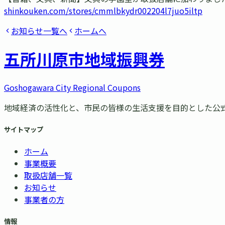
shinkouken.com/stores/cmmlbkydr002204l7juo5iltp
お知らせ一覧へ
ホームへ
五所川原市
地域振興券
Goshogawara City Regional Coupons
地域経済の活性化と、市民の皆様の生活支援を目的とした公
サイトマップ
ホーム
事業概要
取扱店舗一覧
お知らせ
事業者の方
情報