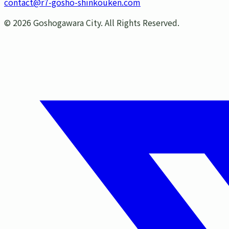
contact@r7-gosho-shinkouken.com
©
2026
Goshogawara City. All Rights Reserved.