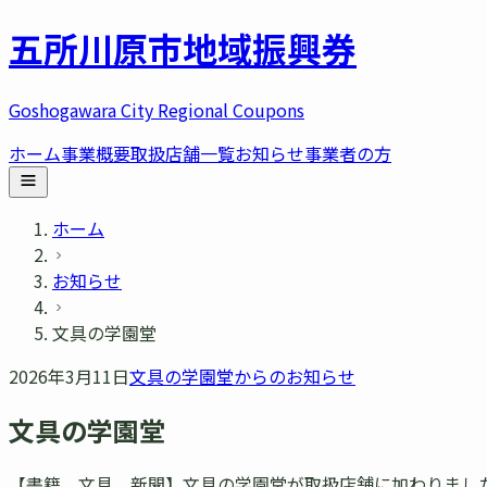
五所川原市
地域振興券
Goshogawara City Regional Coupons
ホーム
事業概要
取扱店舗一覧
お知らせ
事業者の方
ホーム
お知らせ
文具の学園堂
2026年3月11日
文具の学園堂
からのお知らせ
文具の学園堂
【書籍、文具、新聞】文具の学園堂が取扱店舗に加わりました。 ■ 