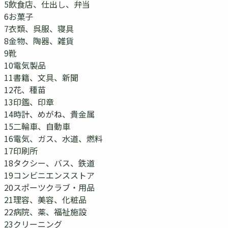
5
飲食店、仕出し、弁当
6
お菓子
7
衣類、呉服、寝具
8
金物、陶器、雑貨
9
靴
10
電気製品
11
書籍、文具、新聞
12
花、種苗
13
印鑑、印章
14
時計、めがね、貴金属
15
二輪車、自動車
16
電気、ガス、水道、燃料
17
印刷所
18
タクシー、バス、鉄道
19
コンビニエンスストア
20
スポーツクラブ・用品
21
理容、美容、化粧品
22
病院、薬、福祉施設
23
クリーニング