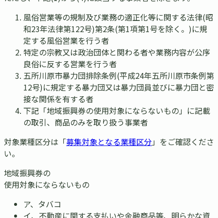
風俗営業等の規制及び業務の適正化等に関する法律(昭
和23年法律第122号)第2条(第1項第1号を除く。)に規
定する風俗営業を行う者
特定の宗教又は政治団体と関わる者や業務内容が公序
良俗に反する営業を行う者
五所川原市暴力団排除条例(平成24年五所川原市条例第
12号)に規定する暴力団又は暴力団員並びに暴力団と密
接な関係を有する者
下記「地域振興券の使用対象にならないもの」に記載
の取引、商品のみを取り扱う事業者
対象業種区分は「
募集対象となる業種区分
」をご確認くださ
い。
地域振興券の
使用対象にならないもの
ア
、
タバコ
イ
、
不動産に関する支払いや金融商品等、明らかな資