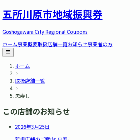
五所川原市
地域振興券
Goshogawara City Regional Coupons
ホーム
事業概要
取扱店舗一覧
お知らせ
事業者の方
ホーム
取扱店舗一覧
忠寿し
この店舗のお知らせ
2026年3月25日
新規店舗のご案内: 忠寿し