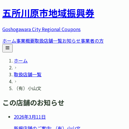
五所川原市
地域振興券
Goshogawara City Regional Coupons
ホーム
事業概要
取扱店舗一覧
お知らせ
事業者の方
ホーム
取扱店舗一覧
（有）小山文
この店舗のお知らせ
2026年3月11日
新規店舗のご案内: （有）小山文