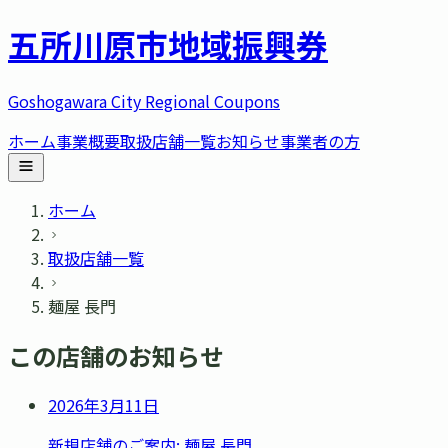
五所川原市
地域振興券
Goshogawara City Regional Coupons
ホーム
事業概要
取扱店舗一覧
お知らせ
事業者の方
ホーム
取扱店舗一覧
麺屋 長門
この店舗のお知らせ
2026年3月11日
新規店舗のご案内: 麺屋 長門