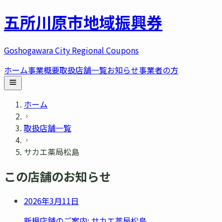
五所川原市
地域振興券
Goshogawara City Regional Coupons
ホーム
事業概要
取扱店舗一覧
お知らせ
事業者の方
ホーム
取扱店舗一覧
サカエ薬局松島
この店舗のお知らせ
2026年3月11日
新規店舗のご案内: サカエ薬局松島