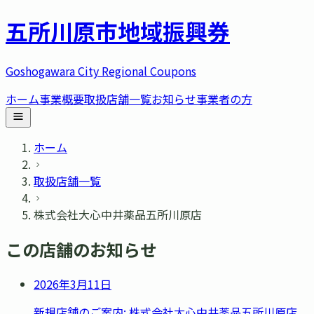
五所川原市
地域振興券
Goshogawara City Regional Coupons
ホーム
事業概要
取扱店舗一覧
お知らせ
事業者の方
ホーム
取扱店舗一覧
株式会社大心中井薬品五所川原店
この店舗のお知らせ
2026年3月11日
新規店舗のご案内: 株式会社大心中井薬品五所川原店