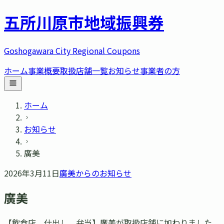
五所川原市
地域振興券
Goshogawara City Regional Coupons
ホーム
事業概要
取扱店舗一覧
お知らせ
事業者の方
ホーム
お知らせ
廣美
2026年3月11日
廣美
からのお知らせ
廣美
【飲食店、仕出し、弁当】廣美が取扱店舗に加わりました。