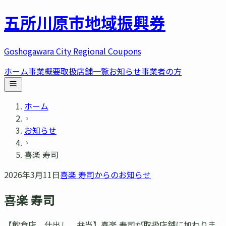
五所川原市
地域振興券
Goshogawara City Regional Coupons
ホーム
事業概要
取扱店舗一覧
お知らせ
事業者の方
ホーム
お知らせ
喜楽 寿司
2026年3月11日
喜楽 寿司
からのお知らせ
喜楽 寿司
【飲食店、仕出し、弁当】喜楽 寿司が取扱店舗に加わりま