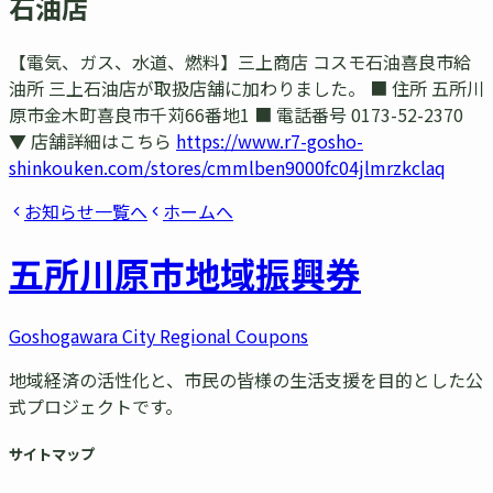
石油店
【電気、ガス、水道、燃料】三上商店 コスモ石油喜良市給
油所 三上石油店が取扱店舗に加わりました。 ■ 住所 五所川
原市金木町喜良市千苅66番地1 ■ 電話番号 0173-52-2370
▼ 店舗詳細はこちら
https://www.r7-gosho-
shinkouken.com/stores/cmmlben9000fc04jlmrzkclaq
お知らせ一覧へ
ホームへ
五所川原市
地域振興券
Goshogawara City Regional Coupons
地域経済の活性化と、市民の皆様の生活支援を目的とした公
式プロジェクトです。
サイトマップ