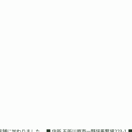
りました。 ■ 住所 五所川原市一野坪馬繋場223-1 ■ 電話番