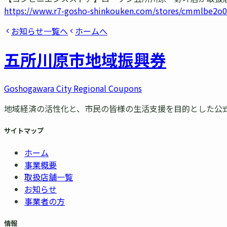
https://www.r7-gosho-shinkouken.com/stores/cmmlbe2o
お知らせ一覧へ
ホームへ
五所川原市
地域振興券
Goshogawara City Regional Coupons
地域経済の活性化と、市民の皆様の生活支援を目的とした公
サイトマップ
ホーム
事業概要
取扱店舗一覧
お知らせ
事業者の方
情報