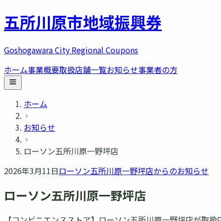
五所川原市
地域振興券
Goshogawara City Regional Coupons
ホーム
事業概要
取扱店舗一覧
お知らせ
事業者の方
ホーム
お知らせ
ローソン五所川原一野坪店
2026年3月11日
ローソン五所川原一野坪店
からのお知らせ
ローソン五所川原一野坪店
【コンビニエンスストア】ローソン五所川原一野坪店が取扱店舗に加わ