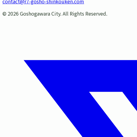
contact@r7-gosho-shinkouken.com
©
2026
Goshogawara City. All Rights Reserved.