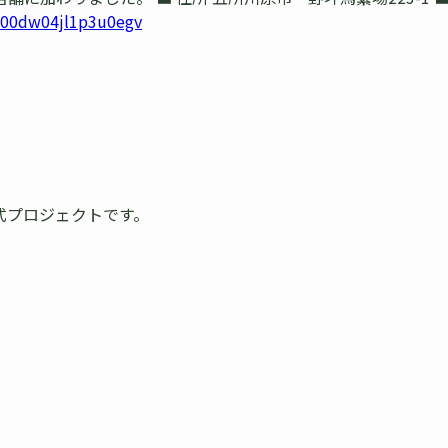
000dw04jl1p3u0egv
式プロジェクトです。