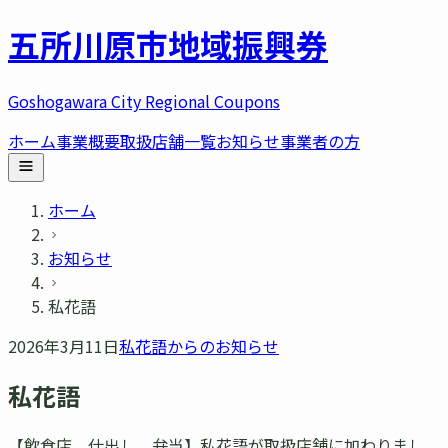
五所川原市
地域振興券
Goshogawara City Regional Coupons
ホーム
事業概要
取扱店舗一覧
お知らせ
事業者の方
ホーム
お知らせ
私花語
2026年3月11日
私花語
からのお知らせ
私花語
【飲食店、仕出し、弁当】私花語が取扱店舗に加わりまし