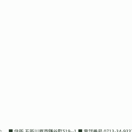
所 五所川原市鎌谷町519--1 ■ 電話番号 0713-34-93