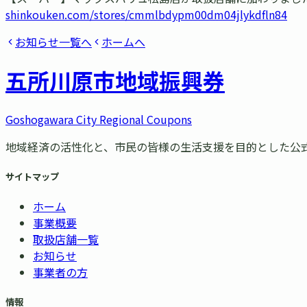
shinkouken.com/stores/cmmlbdypm00dm04jlykdfln84
お知らせ一覧へ
ホームへ
五所川原市
地域振興券
Goshogawara City Regional Coupons
地域経済の活性化と、市民の皆様の生活支援を目的とした公
サイトマップ
ホーム
事業概要
取扱店舗一覧
お知らせ
事業者の方
情報