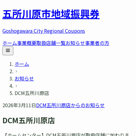
五所川原市
地域振興券
Goshogawara City Regional Coupons
ホーム
事業概要
取扱店舗一覧
お知らせ
事業者の方
ホーム
お知らせ
DCM五所川原店
2026年3月11日
DCM五所川原店
からのお知らせ
DCM五所川原店
【ホームセンター】DCM五所川原店が取扱店舗に加わりま