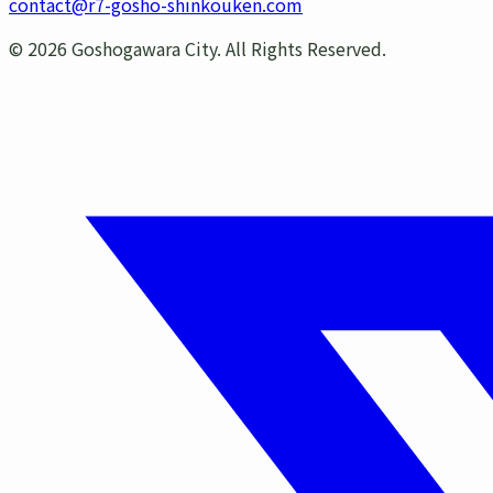
contact@r7-gosho-shinkouken.com
©
2026
Goshogawara City. All Rights Reserved.