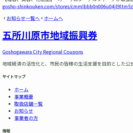
gosho-shinkouken.com/stores/cmmlbbb0n006u04jl9ltm5z
お知らせ一覧へ
ホームへ
五所川原市
地域振興券
Goshogawara City Regional Coupons
地域経済の活性化と、市民の皆様の生活支援を目的とした公
サイトマップ
ホーム
事業概要
取扱店舗一覧
お知らせ
事業者の方
情報