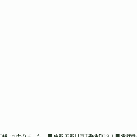
りました。 ■ 住所 五所川原市弥生町18-1 ■ 電話番号 01