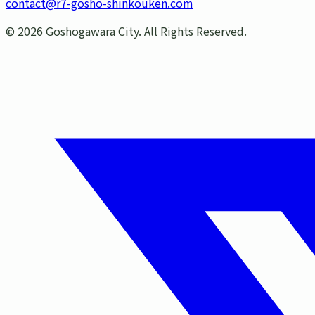
contact@r7-gosho-shinkouken.com
©
2026
Goshogawara City. All Rights Reserved.