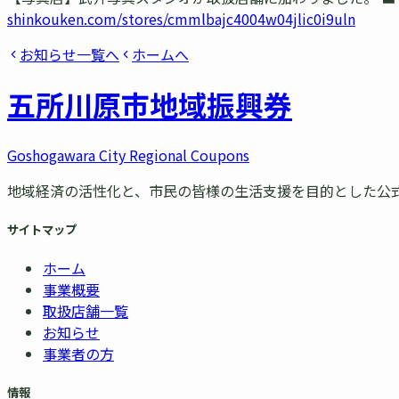
shinkouken.com/stores/cmmlbajc4004w04jlic0i9uln
お知らせ一覧へ
ホームへ
五所川原市
地域振興券
Goshogawara City Regional Coupons
地域経済の活性化と、市民の皆様の生活支援を目的とした公
サイトマップ
ホーム
事業概要
取扱店舗一覧
お知らせ
事業者の方
情報