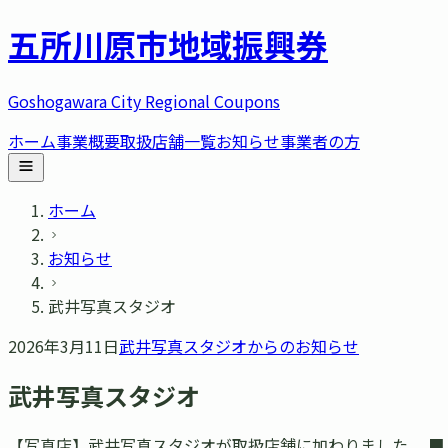
五所川原市
地域振興券
Goshogawara City Regional Coupons
ホーム
事業概要
取扱店舗一覧
お知らせ
事業者の方
ホーム
お知らせ
武井写真スタジオ
2026年3月11日
武井写真スタジオ
からのお知らせ
武井写真スタジオ
【写真店】武井写真スタジオが取扱店舗に加わりました。 ■ 住所 五