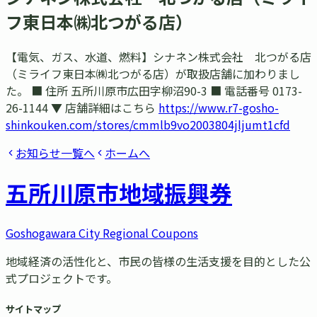
フ東日本㈱北つがる店）
【電気、ガス、水道、燃料】シナネン株式会社 北つがる店
（ミライフ東日本㈱北つがる店）が取扱店舗に加わりまし
た。 ■ 住所 五所川原市広田字柳沼90-3 ■ 電話番号 0173-
26-1144 ▼ 店舗詳細はこちら
https://www.r7-gosho-
shinkouken.com/stores/cmmlb9vo2003804jljumt1cfd
お知らせ一覧へ
ホームへ
五所川原市
地域振興券
Goshogawara City Regional Coupons
地域経済の活性化と、市民の皆様の生活支援を目的とした公
式プロジェクトです。
サイトマップ