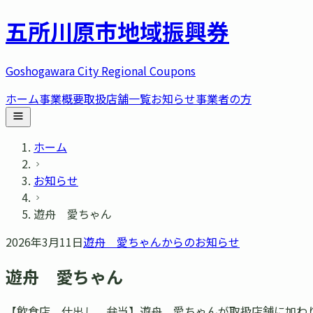
五所川原市
地域振興券
Goshogawara City Regional Coupons
ホーム
事業概要
取扱店舗一覧
お知らせ
事業者の方
ホーム
お知らせ
遊舟 愛ちゃん
2026年3月11日
遊舟 愛ちゃん
からのお知らせ
遊舟 愛ちゃん
【飲食店、仕出し、弁当】遊舟 愛ちゃんが取扱店舗に加わりました。