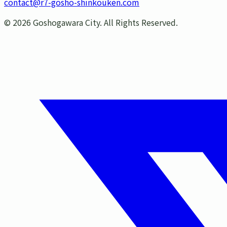
contact@r7-gosho-shinkouken.com
©
2026
Goshogawara City. All Rights Reserved.