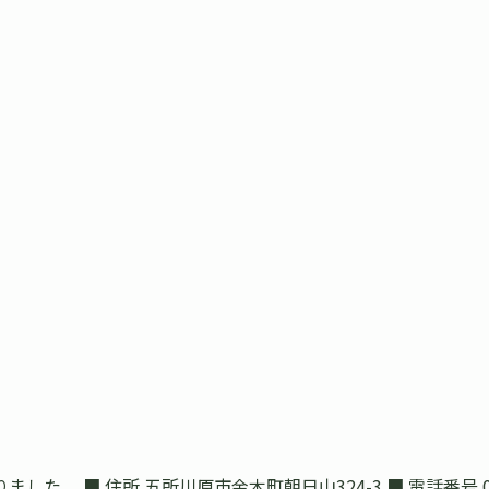
 ■ 住所 五所川原市金木町朝日山324-3 ■ 電話番号 0173