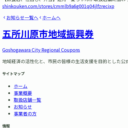
shinkouken.com/stores/cmmlb9a6g001q04jlfzrecixp
お知らせ一覧へ
ホームへ
五所川原市
地域振興券
Goshogawara City Regional Coupons
地域経済の活性化と、市民の皆様の生活支援を目的とした公
サイトマップ
ホーム
事業概要
取扱店舗一覧
お知らせ
事業者の方
情報