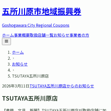
五所川原市
地域振興券
Goshogawara City Regional Coupons
ホーム
事業概要
取扱店舗一覧
お知らせ
事業者の方
ホーム
お知らせ
TSUTAYA五所川原店
2026年3月11日
TSUTAYA五所川原店
からのお知らせ
TSUTAYA五所川原店
【書籍、文具、新聞】TSUTAYA五所川原店が取扱店舗に加